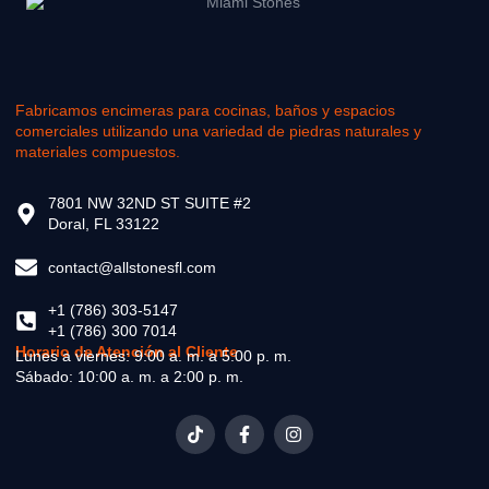
Fabricamos encimeras para cocinas, baños y espacios
comerciales utilizando una variedad de piedras naturales y
materiales compuestos.
7801 NW 32ND ST SUITE #2
Doral, FL 33122
contact@allstonesfl.com
+1 (786) 303-5147
+1 (786) 300 7014
Horario de Atención al Cliente
Lunes a viernes: 9:00 a. m. a 5:00 p. m.
Sábado: 10:00 a. m. a 2:00 p. m.
T
F
I
i
a
n
k
c
s
t
e
t