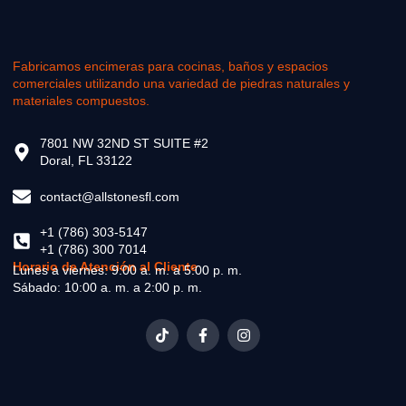
Fabricamos encimeras para cocinas, baños y espacios
comerciales utilizando una variedad de piedras naturales y
materiales compuestos.
7801 NW 32ND ST SUITE #2
Doral, FL 33122
contact@allstonesfl.com
+1 (786) 303-5147
+1 (786) 300 7014
Horario de Atención al Cliente
Lunes a viernes: 9:00 a. m. a 5:00 p. m.
Sábado: 10:00 a. m. a 2:00 p. m.
T
F
I
i
a
n
k
c
s
t
e
t
o
b
a
k
o
g