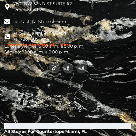
7801 NW 32ND ST SUITE #2
Doral, FL 33122
contact@allstonesfl.com
+1 (786) 303-5147
+1 (786) 300 7014
Horario de Atención al Cliente
Lunes a viernes: 9:00 a. m. a 5:00 p. m.
Sábado: 10:00 a. m. a 2:00 p. m.
T
F
I
i
a
n
k
c
s
t
e
t
o
b
a
k
o
g
o
r
k
a
-
m
f
All Stones For Countertops Miami, FL