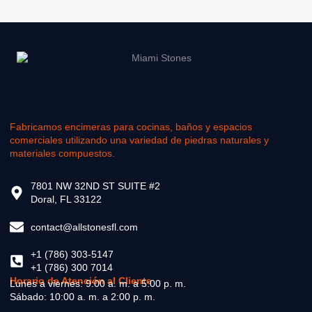
Fabricamos encimeras para cocinas, baños y espacios
comerciales utilizando una variedad de piedras naturales y
materiales compuestos.
7801 NW 32ND ST SUITE #2
Doral, FL 33122
contact@allstonesfl.com
+1 (786) 303-5147
+1 (786) 300 7014
Horario de Atención al Cliente
Lunes a viernes: 9:00 a. m. a 5:00 p. m.
Sábado: 10:00 a. m. a 2:00 p. m.