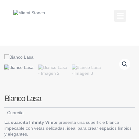
Ir
al
contenido
Kitchen Coun
Countertop Gallery
Bianco Lasa
-
Cuarcita
La cuarcita Infinity White
presenta una superficie blanca
impecable con vetas delicadas, ideal para crear espacios limpios
y elegantes.