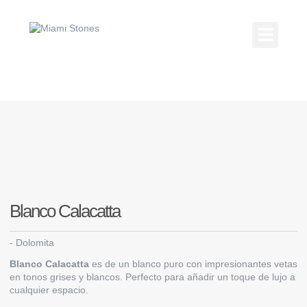
Ir
al
contenido
Kitchen Coun
Countertop Gallery
Blanco Calacatta
-
Dolomita
Blanco Calacatta
es de un blanco puro con impresionantes vetas
en tonos grises y blancos. Perfecto para añadir un toque de lujo a
cualquier espacio.