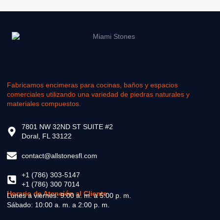
Fabricamos encimeras para cocinas, baños y espacios
comerciales utilizando una variedad de piedras naturales y
materiales compuestos.
7801 NW 32ND ST SUITE #2
Doral, FL 33122
contact@allstonesfl.com
+1 (786) 303-5147
+1 (786) 300 7014
Horario de Atención al Cliente
Lunes a viernes: 9:00 a. m. a 5:00 p. m.
Sábado: 10:00 a. m. a 2:00 p. m.