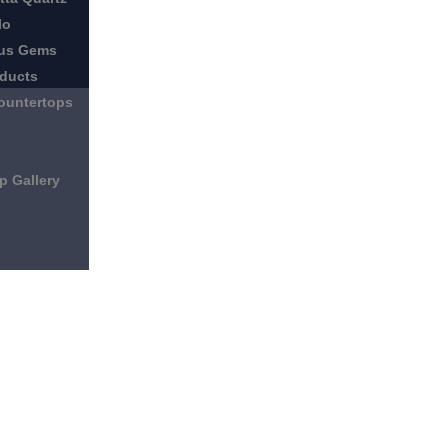
lo
ous Gems
oducts
ountertops
p Gallery