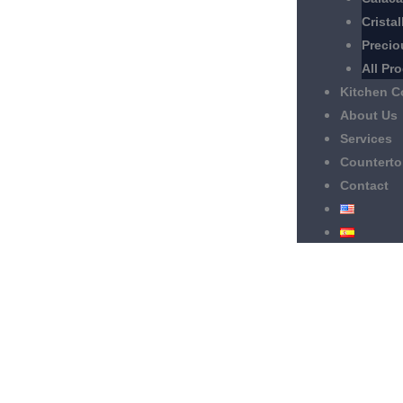
Cristal
Preci
All Pr
Kitchen C
About Us
Services
Counterto
Contact