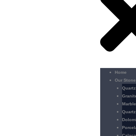
Home
Our Stone
Quartz
Granit
Marble
Quartz
Dolomi
Porcel
Calaca