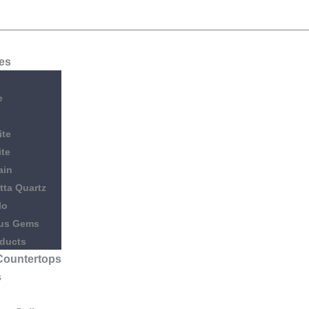
es
e
ite
te
ain
tta Quartz
lo
ous Gems
oducts
Countertops
s