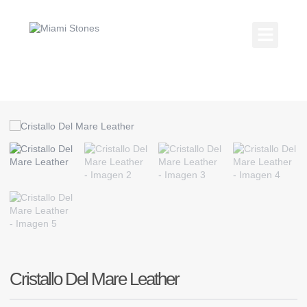
Ir
al
contenido
Kitchen Coun
Countertop Gallery
Cristallo Del Mare Leather