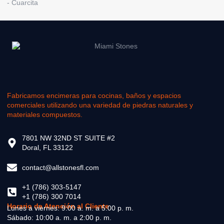
-
Cuarcita
Fabricamos encimeras para cocinas, baños y espacios
comerciales utilizando una variedad de piedras naturales y
materiales compuestos.
7801 NW 32ND ST SUITE #2
Doral, FL 33122
contact@allstonesfl.com
+1 (786) 303-5147
+1 (786) 300 7014
Horario de Atención al Cliente
Lunes a viernes: 9:00 a. m. a 5:00 p. m.
Sábado: 10:00 a. m. a 2:00 p. m.