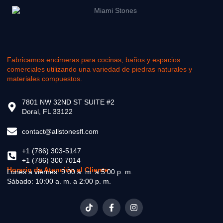
Fabricamos encimeras para cocinas, baños y espacios
comerciales utilizando una variedad de piedras naturales y
materiales compuestos.
7801 NW 32ND ST SUITE #2
Doral, FL 33122
contact@allstonesfl.com
+1 (786) 303-5147
+1 (786) 300 7014
Horario de Atención al Cliente
Lunes a viernes: 9:00 a. m. a 5:00 p. m.
Sábado: 10:00 a. m. a 2:00 p. m.
T
F
I
i
a
n
k
c
s