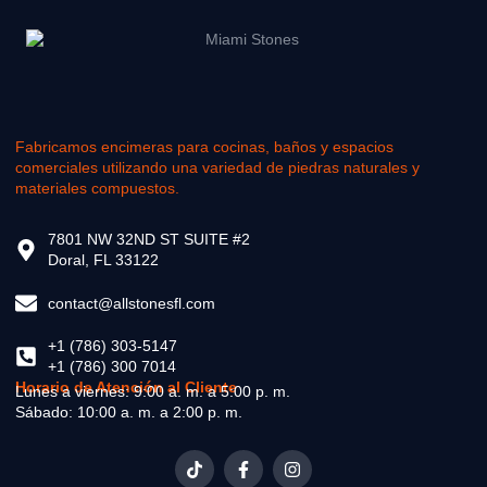
Fabricamos encimeras para cocinas, baños y espacios
comerciales utilizando una variedad de piedras naturales y
materiales compuestos.
7801 NW 32ND ST SUITE #2
Doral, FL 33122
contact@allstonesfl.com
+1 (786) 303-5147
+1 (786) 300 7014
Horario de Atención al Cliente
Lunes a viernes: 9:00 a. m. a 5:00 p. m.
Sábado: 10:00 a. m. a 2:00 p. m.
T
F
I
i
a
n