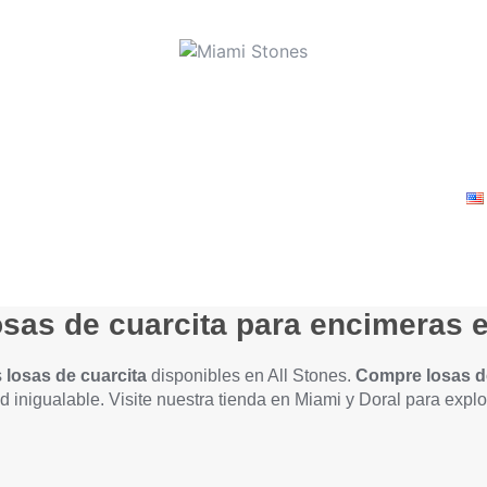
 Us
Services
Countertop Gallery
Contact
Losas de Cuarcit
sas de cuarcita para encimeras 
s
losas de cuarcita
disponibles en All Stones.
Compre losas d
ad inigualable. Visite nuestra tienda en Miami y Doral para ex