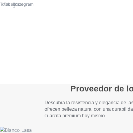
Ir
Tiktok
Facebook-
Instagram
f
al
contenido
Home
Our Stones
Kitchen Countertops
About
Proveedor de lo
Descubra la resistencia y elegancia de la
ofrecen belleza natural con una durabilid
cuarcita premium hoy mismo.