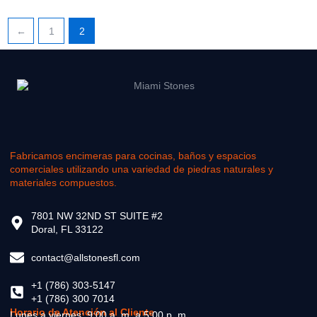
←
1
2
Fabricamos encimeras para cocinas, baños y espacios
comerciales utilizando una variedad de piedras naturales y
materiales compuestos.
7801 NW 32ND ST SUITE #2
Doral, FL 33122
contact@allstonesfl.com
+1 (786) 303-5147
+1 (786) 300 7014
Horario de Atención al Cliente
Lunes a viernes: 9:00 a. m. a 5:00 p. m.