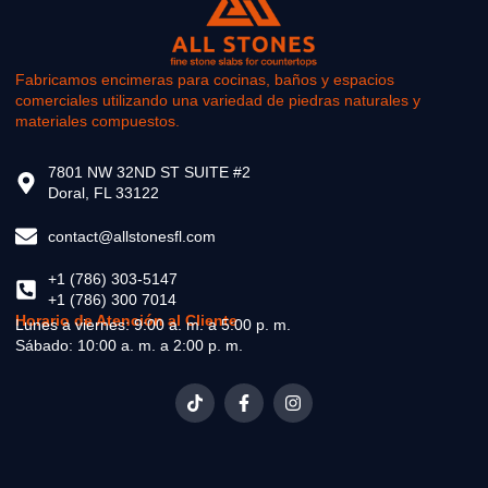
Fabricamos encimeras para cocinas, baños y espacios
comerciales utilizando una variedad de piedras naturales y
materiales compuestos.
7801 NW 32ND ST SUITE #2
Doral, FL 33122
contact@allstonesfl.com
+1 (786) 303-5147
+1 (786) 300 7014
Horario de Atención al Cliente
Lunes a viernes: 9:00 a. m. a 5:00 p. m.
Sábado: 10:00 a. m. a 2:00 p. m.
T
F
I
i
a
n
k
c
s
t
e
t
o
b
a
k
o
g