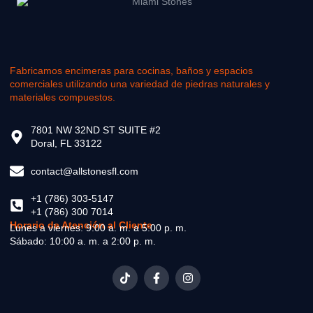
Fabricamos encimeras para cocinas, baños y espacios
comerciales utilizando una variedad de piedras naturales y
materiales compuestos.
7801 NW 32ND ST SUITE #2
Doral, FL 33122
contact@allstonesfl.com
+1 (786) 303-5147
+1 (786) 300 7014
Horario de Atención al Cliente
Lunes a viernes: 9:00 a. m. a 5:00 p. m.
Sábado: 10:00 a. m. a 2:00 p. m.
T
F
I
i
a
n
k
c
s
t
e
t