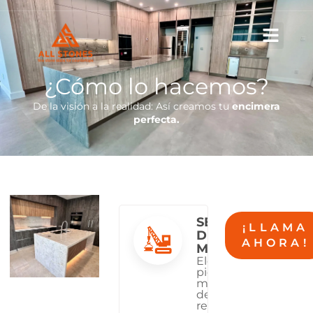
Ir
al
contenido
¿Cómo lo hacemos?
De la visión a la realidad: Así creamos tu
encimera
perfecta.
SELECCIÓN
¡LLAMA
DE
AHORA!
MATERIALES
Elegimos
piedras de la
más alta calidad
de canteras
reconocidas,