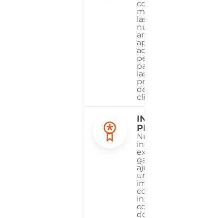
cortamos y
moldeamos
las piedras, y
nuestros
artesanos
aplican
acabados
personalizados
para satisfacer
las
preferencias
de cada
cliente.
INSTALACIÓN
PROFESIONAL
Nuestros
instaladores
expertos
garantizan un
ajuste perfecto y
un acabado
impecable,
completando
instalaciones de
cocinas en uno o
dos días y