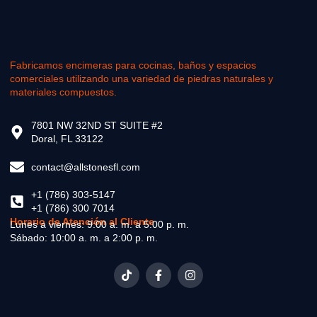
Fabricamos encimeras para cocinas, baños y espacios
comerciales utilizando una variedad de piedras naturales y
materiales compuestos.
7801 NW 32ND ST SUITE #2
Doral, FL 33122
contact@allstonesfl.com
+1 (786) 303-5147
+1 (786) 300 7014
Horario de Atención al Cliente
Lunes a viernes: 9:00 a. m. a 5:00 p. m.
Sábado: 10:00 a. m. a 2:00 p. m.
T
F
I
i
a
n
k
c
s
t
e
t
o
b
a