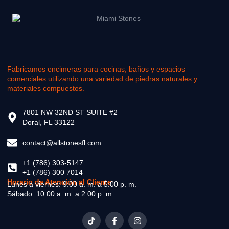
Fabricamos encimeras para cocinas, baños y espacios
comerciales utilizando una variedad de piedras naturales y
materiales compuestos.
7801 NW 32ND ST SUITE #2
Doral, FL 33122
contact@allstonesfl.com
+1 (786) 303-5147
+1 (786) 300 7014
Horario de Atención al Cliente
Lunes a viernes: 9:00 a. m. a 5:00 p. m.
Sábado: 10:00 a. m. a 2:00 p. m.
T
F
I
i
a
n