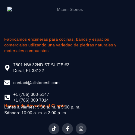
Fabricamos encimeras para cocinas, baños y espacios
comerciales utilizando una variedad de piedras naturales y
materiales compuestos.
7801 NW 32ND ST SUITE #2
Doral, FL 33122
contact@allstonesfl.com
+1 (786) 303-5147
+1 (786) 300 7014
Horario de Atención al Cliente
Lunes a viernes: 9:00 a. m. a 5:00 p. m.
Sábado: 10:00 a. m. a 2:00 p. m.
T
F
I
i
a
n
k
c
s