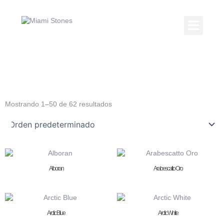
Ir
al
contenido
Kitchen Coun
Countertop Gallery
Mostrando 1–50 de 62 resultados
Alboran
Arabescatto Oro
Arctic Blue
Arctic White